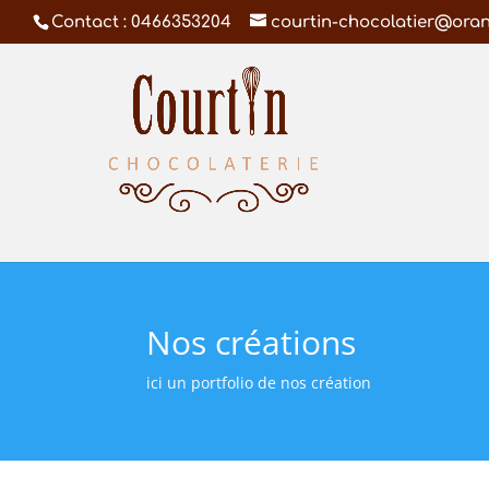
Contact : 0466353204
courtin-chocolatier@oran
Nos créations
ici un portfolio de nos création